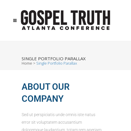
SINGLE PORTFOLIO PARALLAX
Home
>
Single Portfolio Parallax
ABOUT OUR
COMPANY
Sed ut perspiciatis unde omnis iste natus
error sit voluptatem accusantium
doloremque laudantium, totam rem aperiam,