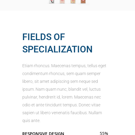
FIELDS OF
SPECIALIZATION
Etiam rhoncus. Maecenas tempus, tellus eget
condimentum rhoncus, sem quam semper
libero, sit amet adipiscing sem neque sed
ipsum. Nam quam nunc, blandit vel, luctus
pulvinar, hendrerit id, lorem. Maecenas nec
odio et ante tincidunt tempus. Donec vitae
sapien ut libero venenatis faucibus. Nullam
quis ante.
55
%
RESPONSIVE DESIGN