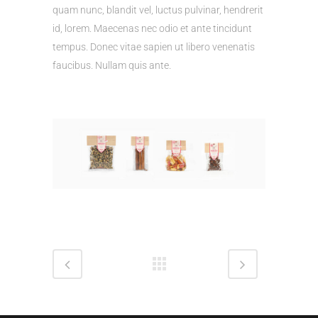
quam nunc, blandit vel, luctus pulvinar, hendrerit
id, lorem. Maecenas nec odio et ante tincidunt
tempus. Donec vitae sapien ut libero venenatis
faucibus. Nullam quis ante.