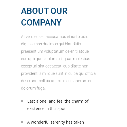
ABOUT OUR
COMPANY
At vero eos et accusamus et iusto odio
dignissimos ducimus qui blanditiis
praesentium voluptatum deleniti atque
corrupti quos dolores et quas molestias
excepturi sint occaecati cupiditate non
provident, similique sunt in culpa qui officia
deserunt mollitia animi, id est laborum et
dolorum fuga.
Last alone, and feel the charm of
existence in this spot
A wonderful serenity has taken