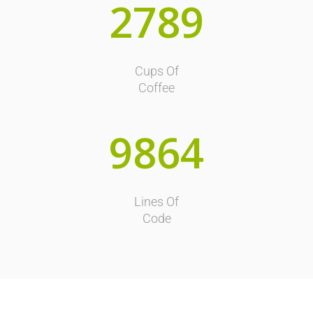
2789
Cups Of
Coffee
9864
Lines Of
Code