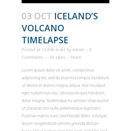
03 OCT
ICELAND’S
VOLCANO
TIMELAPSE
Posted at 13:04h
in
Art
by
admin
0
Comments
43
Likes
Share
Lorem ipsum dolor sit amet, consectetur
adipiscing elit, sed do eiusmod tempor incididunt
ut labore et dolore magna aliqua. Nisl tincidunt
eget nullam non nisi. Ultricies mi quis hendrerit
dolor magna. Scelerisque eu ultrices vitae auctor.
Ut placerat orci nulla pellentesque dignissim.
Pulvinar mattis nunc sed blandit libero volutpat.
Ipsum suspendisse ultrices gravida dictum
fusce. Risus nullam eget felis eget. Sed felis eget