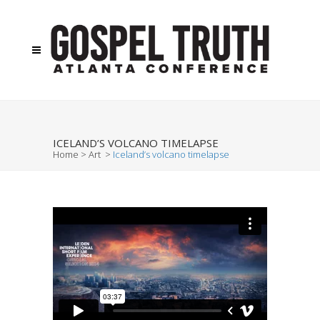
ICELAND’S VOLCANO TIMELAPSE
Home
>
Art
>
Iceland’s volcano timelapse